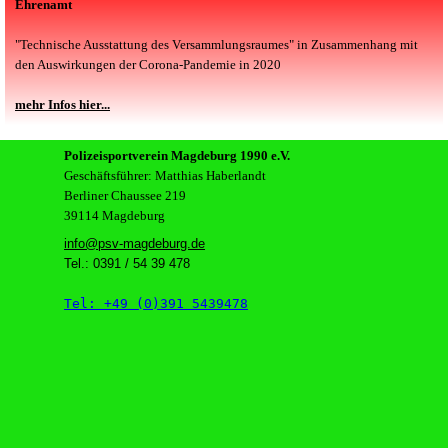
Ehrenamt
"Technische Ausstattung des Versammlungsraumes" in Zusammenhang mit
den Auswirkungen der Corona-Pandemie in 2020
mehr Infos hier...
Polizeisportverein Magdeburg 1990 e.V.
Geschäftsführer:
Matthias Haberlandt
Berliner Chaussee 219
39114 Magdeburg
info@psv-magdeburg.de
Tel.: 0391 / 54 39 478
Tel: +49 (0)391 5439478