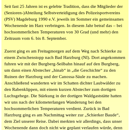
Seit fast 25 Jahren ist es gelebte Tradition, dass die Mitglieder der
(Senioren-)Abteilung Selbstverteidigung des Polizeisportvereins
(PSV) Magdeburg 1990 e.V. jeweils im Sommer ein gemeinsames
Wochenende im Harz verbringen. In diesem Jahr betraf das – bei
hochsommerlichen Temperaturen von 30 Grad (und mehr) den
Zeitraum vom 6. bis 8. September.
Zuerst ging es am Freitagmorgen auf dem Weg nach Schierke zu
einem Zwischenstopp nach Bad Harzburg (NI). Dort angekommen
fuhren wir mit der Burgberg-Seilbahn hinauf auf den Burgberg,
um dann einen Abstecher „hinab“ in „die Geschichte“ zu den
Ruinen der Harzburg und der Canossa-Säule zu machen.
Anschließend wanderten wir im Schatten dichter Laubwälder zu
den Rabenklippen, mit einem kurzen Abstecher zum dortigen
Luchsgehege. Die Stärkung in der dortigen Waldgaststätte hatten
wir uns nach der kilometerlangen Wanderung bei den
hochsommerlichen Temperaturen verdient. Zurück in Bad
Harzburg ging es am Nachmittag weiter zur „Schierker Baude“,
dem Ziel unserer Reise. Dabei merkten wir allerdings, dass unser
Wochenende dann doch nicht wie geplant verlaufen würde, denn