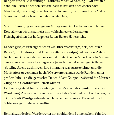
Rangers eine ca. 2 ½ stündige „Torfhaus-Moor-Wanderung“. Wir erfuhren
dabei viel Neues über den Nationalpark selbst, den nachwachsenden
Mischwald, das einzigartige Torfhaus-Hochmoor, die „Rauschbeere“, den
Sonnentau und viele andere interessante Dinge.
Von Torfhaus ging es dann gegen Mittag zum Brockenbauer nach Tanne.
Dort stärkten wir uns zumeist mit wohlschmeckenden, zarten
Fleischgerichten des hofeigenen Roten Harzer Höhenviehs.
Danach ging es zum eigentlichen Ziel unseres Ausflugs, der „Schierker
Baude“, der Bildungs- und Freizeitstätte der Sportjugend Sachsen-Anhalt.
Nach dem Beziehen der Zimmer und dem stärkenden Abendessen ließen wir
den ersten erlebnisreichen Tag – wie jedes Jahr – bei einem gemütlichen
Bowling Abend ausklingen. Die Stimmung war ausgezeichnet und die
Motivation zu gewinnen hoch. Wie erwartet gingen beide Runden, unter
großem Jubel, an die gemischte Frauen-/ Paar-Gruppe – während die Männer-
Gruppe die Gewinner der Herzen wurden.
Der Samstag stand für die meisten ganz im Zeichen des Sports – mit einer
Wanderung. Alternativen waren ein Besuch des Spaßbades in Bad Sachsa, die
Bunte Stadt Wernigerode oder auch nur ein entspannter Bummel durch
Schierke – ganz wie jeder wollte.
Bei nahezu idealem Wanderwetter mit strahlendem Sonnenschein fuhr die