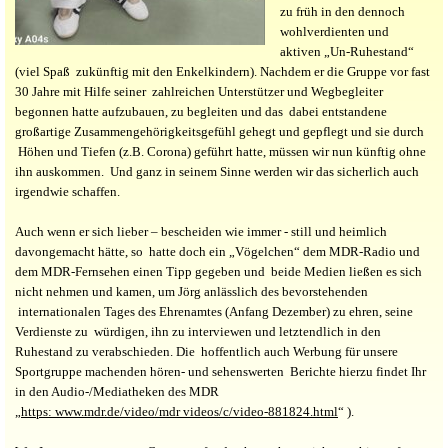
zu früh in den dennoch
wohlverdienten und
aktiven „Un-Ruhestand“
(viel Spaß zukünftig mit den Enkelkindern). Nachdem er die Gruppe vor fast
30 Jahre mit Hilfe seiner zahlreichen Unterstützer und Wegbegleiter
begonnen hatte aufzubauen, zu begleiten und das dabei entstandene
großartige Zusammengehörigkeitsgefühl gehegt und gepflegt und sie durch
Höhen und Tiefen (z.B. Corona) geführt hatte, müssen wir nun künftig ohne
ihn auskommen. Und ganz in seinem Sinne werden wir das sicherlich auch
irgendwie schaffen.
Auch wenn er sich lieber – bescheiden wie immer - still und heimlich
davongemacht hätte, so hatte doch ein „Vögelchen“ dem MDR-Radio und
dem MDR-Fernsehen einen Tipp gegeben und beide Medien ließen es sich
nicht nehmen und kamen, um Jörg anlässlich des bevorstehenden
internationalen Tages des Ehrenamtes (Anfang Dezember) zu ehren, seine
Verdienste zu würdigen, ihn zu interviewen und letztendlich in den
Ruhestand zu verabschieden. Die hoffentlich auch Werbung für unsere
Sportgruppe machenden hören- und sehenswerten Berichte hierzu findet Ihr
in den Audio-/Mediatheken des MDR
„
https: www.mdr.de/video/mdr videos/c/video-881824.html
“ ).