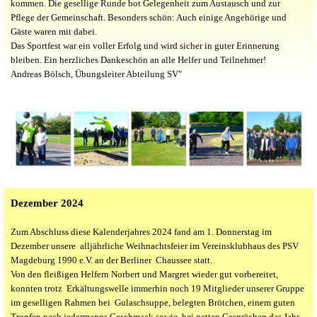
kommen. Die gesellige Runde bot Gelegenheit zum Austausch und zur
Pflege der Gemeinschaft. Besonders schön: Auch einige Angehörige und
Gäste waren mit dabei.
Das Sportfest war ein voller Erfolg und wird sicher in guter Erinnerung
bleiben. Ein herzliches Dankeschön an alle Helfer und Teilnehmer!
Andreas Bölsch, Übungsleiter Abteilung SV"
Dezember 2024
Zum Abschluss diese Kalenderjahres 2024 fand am 1. Donnerstag im
Dezember unsere alljährliche Weihnachtsfeier im Vereinsklubhaus des PSV
Magdeburg 1990 e.V. an der Berliner Chaussee statt.
Von den fleißigen Helfern Norbert und Margret wieder gut vorbereitet,
konnten trotz Erkältungswelle immerhin noch 19 Mitglieder unserer Gruppe
im geselligen Rahmen bei Gulaschsuppe, belegten Brötchen, einem guten
Tropfen nach jedermanns Geschmack sowie bei netten Gesprächen das Jahr