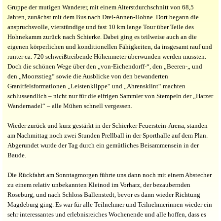
Gruppe der mutigen Wanderer, mit einem Alterstdurchschnitt von 68,5
Jahren, zunächst mit dem Bus nach Drei-Annen-Hohne. Dort begann die
anspruchsvolle, vierstündige und fast 10 km lange Tour über Teile des
Hohnekamm zurück nach Schierke. Dabei ging es teilweise auch an die
eigenen körperlichen und konditionellen Fähigkeiten, da insgesamt rauf und
runter ca. 720 schweißtreibende Höhenmeter überwunden werden mussten.
Doch die schönen Wege über den „von-Eichendorff-“, den „Beeren-„ und
den „Moorsstieg“ sowie die Ausblicke von den bewanderten
Granitfelsformationen „Leistenklippe“ und „Ahrensklint“ machten
schlussendlich – nicht nur für die eifrigen Sammler von Stempeln der „Harzer
Wandernadel“ – alle Mühen schnell vergessen.
Wieder zurück und kurz gestärkt in der Schierker Feuerstein-Arena, standen
am Nachmittag noch zwei Stunden Prellball in der Sporthalle auf dem Plan.
Abgerundet wurde der Tag durch ein gemütliches Beisammensein in der
Baude.
Die Rückfahrt am Sonntagmorgen führte uns dann noch mit einem Abstecher
zu einem relativ unbekannten Kleinod im Vorharz, der bezaubernden
Roseburg, und nach Schloss Ballenstedt, bevor es dann wieder Richtung
Magdeburg ging. Es war für alle Teilnehmer und Teilnehmerinnen wieder ein
sehr interessantes und erlebnisreiches Wochenende und alle hoffen, dass es